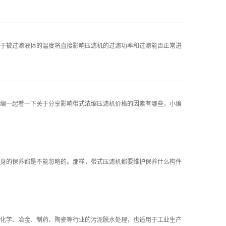
于被过滤液体的温度将直接影响压滤机的过滤功率和过滤能否正常进
编一起看一下关于分享影响带式浓缩压滤机价格的因素有哪些，小编
身的保养都是不能忽略的。那样，带式压滤机都要维护保养什么构件
化学、冶金、制药、陶瓷等行业的污泥脱水处理，也适用于工业生产