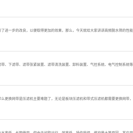
行了进一步的改良，以便取得更加的效果，那么，今天就给大家讲讲高频脱水筛的性能
滤带、下滤带、滤带张紧装置、滤带清洗装置、卸料装置、气控系统、电气控制系统等
么更换网带是压滤机主要难题了，无论是板块压滤机和带式压滤机都需要更换网带，