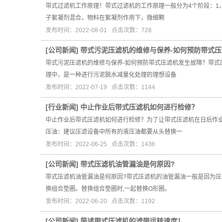
带式过滤机工作原理！带式过滤机的工作原理一般分为4个阶段：
子絮凝剂混合，物料在絮凝剂作用下，微细颗
发布时间：2022-08-01 点击次数：728
[
公司新闻
]
带式污泥压滤机的维修与保养-如何预防带式
带式污泥压滤机的维修与保养-如何预防带式压滤机发生故障？带
理中，是一种进行污泥脱水减量化处理的理想设备
发布时间：2022-07-19 点击次数：1144
[
行业新闻
]
中止作业后带式压滤机如何进行检修？
中止作业后带式压滤机如何进行检修？为了让带式压滤机在日后作
压油：建议压滤设备中所有的液压油都要从头替换一
发布时间：2022-06-25 点击次数：1436
[
公司新闻
]
带式压滤机油管漏油是何原因?
带式压滤机油管漏油是何原因?带式压滤机的油管漏油一般是因为压
换组合垫圈。替换组合垫圈时,一起替换O形圈。
发布时间：2022-06-20 点击次数：1192
[
公司新闻
]
简述带式压滤机的滤带运转速度！