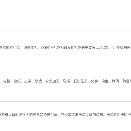
压滤功能的带式污泥脱水机。DSNYA机型相对其他机型的主要特点介绍如下：整机的
、电镀、造纸、皮革、酿造、食品加工、洗煤、石油化工、化学、冶金、制药、陶瓷
压滤机设备影响很大的要素是滤布阻塞，应经常清洗压滤设备的滤布。压滤机用于固液