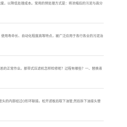
浓度，以降低处理成本。常用的预处理方式是：将浓缩后的污泥与高分
、使用寿命长、自动化程度高等特点，被广泛应用于各行各业的污泥治
恙的正常作业。那带式压滤机怎样检修呢？过程有哪些？一、替换液
管头的内部经过O形环联接。松开滤板后取下油管,然后拆下油接头替