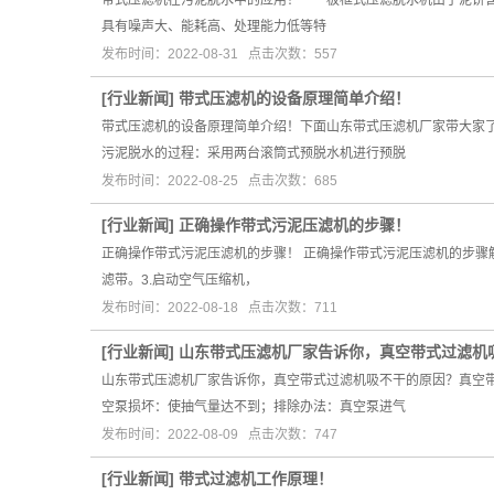
带式压滤机在污泥脱水中的应用！ 板框式压滤脱水机由于泥饼含
具有噪声大、能耗高、处理能力低等特
发布时间：2022-08-31 点击次数：557
[
行业新闻
]
带式压滤机的设备原理简单介绍！
带式压滤机的设备原理简单介绍！下面山东带式压滤机厂家带大家
污泥脱水的过程：采用两台滚筒式预脱水机进行预脱
发布时间：2022-08-25 点击次数：685
[
行业新闻
]
正确操作带式污泥压滤机的步骤！
正确操作带式污泥压滤机的步骤！ 正确操作带式污泥压滤机的步骤
滤带。3.启动空气压缩机，
发布时间：2022-08-18 点击次数：711
[
行业新闻
]
山东带式压滤机厂家告诉你，真空带式过滤机
山东带式压滤机厂家告诉你，真空带式过滤机吸不干的原因？真空
空泵损坏：使抽气量达不到；排除办法：真空泵进气
发布时间：2022-08-09 点击次数：747
[
行业新闻
]
带式过滤机工作原理！