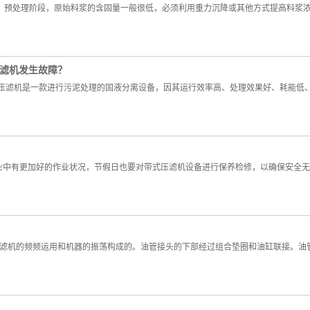
1、预处理阶段，原始料浆的含固量一般很低，必须利用重力沉降或其他方式提高料浆
压滤机发生故障？
式压滤机是一款进行污泥处理的固液分离设备，因其运行效率高、处理效果好、耗能低
业中有更加好的作业状况，节假日也要对带式压滤机设备进行保养检修，以确保安全无
滤机的频频运用和机器的振荡构成的。油管接头的下部经过组合垫圈和油缸联接。油