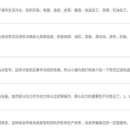
于城市生活污水、纺织印染、电镀、造纸、皮革、酿造、食品加工、洗煤、石油化工、
全自动带式压滤机详细由七局部组成：机架局部、油缸、滤板、液压站、滤布、拉板、
选对型号，这样才能到达事半功倍的效果。所以小编为我们简单介绍一下带式过滤机
的设备。既然是以压力作为动力停止过滤等操作，那么压力的重要性不可思议了。1、
因很多，这种故会导致系统故堂和停机并影响生产效率，当皮带偏差达到一定程度时，