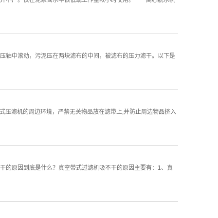
用并不广。仅在泥浆含水率很低或工作量较小时使用。 离心脱水机
压轴中滚动，污泥压在两块滤布的中间，被滤布的压力滤干。以下是
带式压滤机的周边环境，严禁无关物品放在滤带上,并防止周边物品挤入
干的原因到底是什么？真空带式过滤机吸不干的原因主要有：1、真