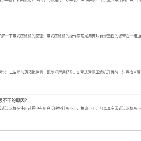
水率低，长期使用。但由于间歇运行、效率低、操作麻烦、维护量大等原因，其应
了解一下带式压滤机的原理：带式压滤机的操作原理是用两块有渗透性的滤带在一组加
解说：1.启动加药箱搅拌机，配制好所用药剂。2.带式污泥压滤机开机前，注意检查
吸不干的原因？
带式过滤机在使用过程中有用户反映物料吸不干、抽滤不干，那么真空带式过滤机吸不