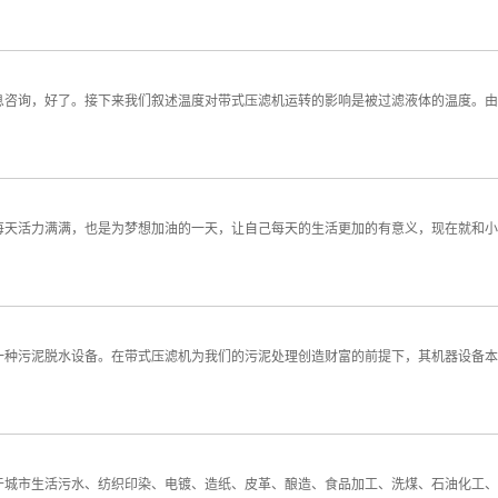
息咨询，好了。接下来我们叙述温度对带式压滤机运转的影响是被过滤液体的温度。由
每天活力满满，也是为梦想加油的一天，让自己每天的生活更加的有意义，现在就和小
一种污泥脱水设备。在带式压滤机为我们的污泥处理创造财富的前提下，其机器设备本
于城市生活污水、纺织印染、电镀、造纸、皮革、酿造、食品加工、洗煤、石油化工、