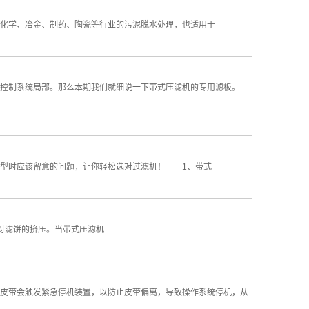
化学、冶金、制药、陶瓷等行业的污泥脱水处理，也适用于
控制系统局部。那么本期我们就细说一下带式压滤机的专用滤板。
选型时应该留意的问题，让你轻松选对过滤机！ 1、带式
对滤饼的挤压。当带式压滤机
皮带会触发紧急停机装置，以防止皮带偏离，导致操作系统停机，从