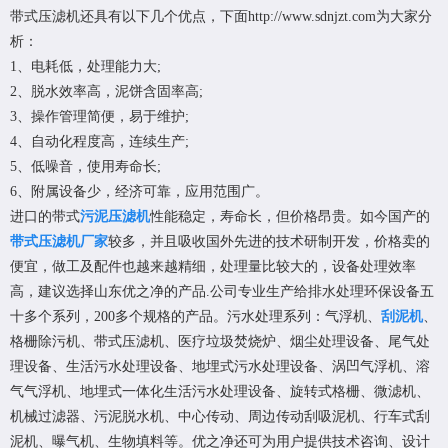
带式压滤机
还具有以下几个优点，下面http://www.sdnjzt.com为大家分
析：
1、电耗低，处理能力大;
2、脱水效率高，泥饼含固率高;
3、操作管理简便，易于维护;
4、自动化程度高，连续生产;
5、低噪音，使用寿命长;
6、附属设备少，经济可靠，应用范围广。
进口的
带式
污泥压滤机
性能稳定，寿命长，但价格昂贵。如今国产的
带式压滤机厂家
较多，并且吸收国外先进的技术研制开发，价格卖的
便宜，做工及配件也越来越精细，处理量比较大的，设备处理效率
高，建议选择山东优之净的产品.公司专业生产给排水处理环保设备五
十多个系列，200多个规格的产品。污水处理系列：气浮机、
刮泥机
、
格栅除污机、带式压滤机、医疗垃圾焚烧炉、烟尘处理设备、尾气处
理设备、生活污水处理设备、地埋式污水处理设备、涡凹气浮机、溶
气气浮机、地埋式一体化生活污水处理设备、旋转式格栅、微滤机、
机械过滤器、污泥脱水机、中心传动、周边传动刮吸泥机、行车式刮
泥机、曝气机、生物填料等。优之净还可为用户提供技术咨询、设计