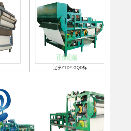
辽宁ZTDY-GQD标