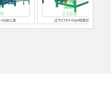
-GQB三滤
辽宁ZTDY-GQA轻型压