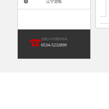
辽宁滤板
辽宁ZTDY-GQD标
全国24小时服务热线
0534-5232899